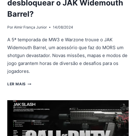
desbloquear o JAK Widemouth
Barrel?
Por
Almir França Junior
14/08/2024
A 5ª temporada de MW3 e Warzone trouxe o JAK
Widemouth Barrel, um acessório que faz do MORS um
shotgun devastador. Novas missões, mapas e modos de
jogo garantem horas de diversão e desafios para os
jogadores.
MW3
LER MAIS
E
WARZONE:
COMO
DESBLOQUEAR
O
JAK