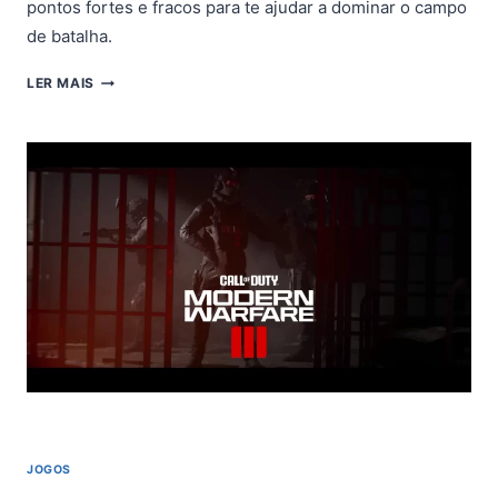
pontos fortes e fracos para te ajudar a dominar o campo
de batalha.
MODERN
LER MAIS
WARFARE
3:
COMO
OBTER
O
ACESSÓRIO
JAK
SLASH
AFTERMARKET
(5ª
TEMPORADA)
JOGOS