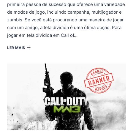
primeira pessoa de sucesso que oferece uma variedade
de modos de jogo, incluindo campanha, multijogador e
zumbis. Se você está procurando uma maneira de jogar
com um amigo, a tela dividida é uma ótima opção. Para
jogar em tela dividida em Call of…
COMO
LER MAIS
JOGAR
CALL
OF
DUTY:
MODERN
WARFARE
3
EM
TELA
DIVIDIDA