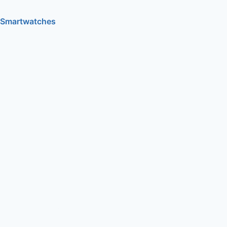
Smartwatches
Fones de ouvido
Tutoriais e dicas
Jogos
Computadores e notebooks
Aplicativos
O que é
Consoles de jogos