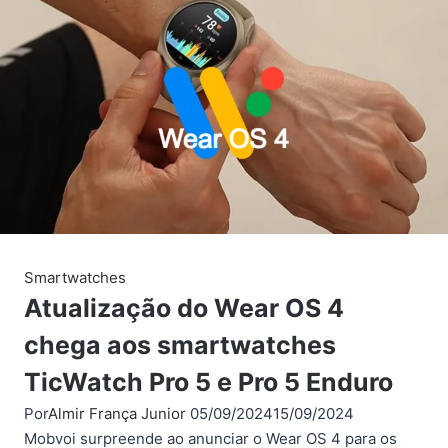
5
vaza
em
vídeo
de
unboxing
antes
do
lançamento
oficial
Smartwatches
Atualização do Wear OS 4
chega aos smartwatches
TicWatch Pro 5 e Pro 5 Enduro
Por
Almir França Junior
05/09/2024
15/09/2024
Mobvoi surpreende ao anunciar o Wear OS 4 para os