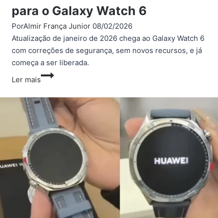
para o Galaxy Watch 6
Por
Almir França Junior
08/02/2026
Atualização de janeiro de 2026 chega ao Galaxy Watch 6
com correções de segurança, sem novos recursos, e já
começa a ser liberada.
Samsung
Ler mais
libera
atualização
de
segurança
de
janeiro
de
2026
para
o
Galaxy