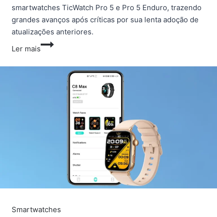
smartwatches TicWatch Pro 5 e Pro 5 Enduro, trazendo
grandes avanços após críticas por sua lenta adoção de
atualizações anteriores.
Atualização
Ler mais
do
Wear
OS
4
chega
aos
smartwatches
TicWatch
Pro
5
e
Pro
5
Smartwatches
Enduro