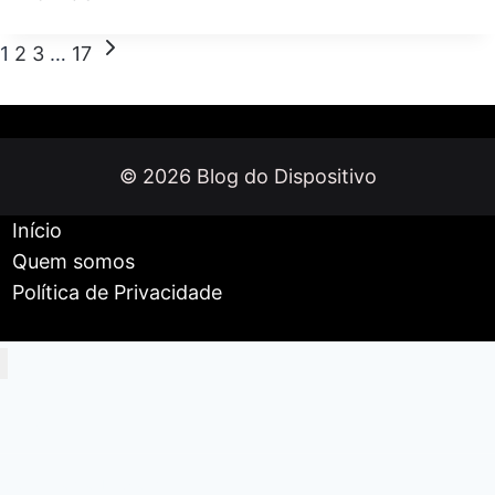
C8
Max:
Navegação
Página
1
2
3
…
17
smartwatch
Seguinte
da
elegante,
funcional
Página
e
com
© 2026 Blog do Dispositivo
ótimo
Início
custo-
benefício
Quem somos
Política de Privacidade
Início
Celulares e Tablets