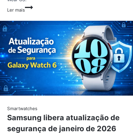
Galaxy
Ler mais
Watch
Ultra
2
pode
ter
bateria
gigante
e
até
100
horas
de
uso
Smartwatches
Samsung libera atualização de
segurança de janeiro de 2026