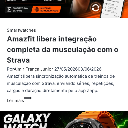
Galaxy
Watch
Smartwatches
Amazfit libera integração
completa da musculação com o
Strava
Por
Almir França Junior
27/05/2026
03/06/2026
Amazfit libera sincronização automática de treinos de
musculação com Strava, enviando séries, repetições,
cargas e duração diretamente pelo app Zepp.
Amazfit
Ler mais
libera
integração
completa
da