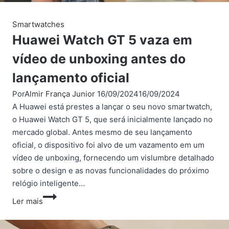
Watch
6
Smartwatches
Huawei Watch GT 5 vaza em
vídeo de unboxing antes do
lançamento oficial
Por
Almir França Junior
16/09/2024
16/09/2024
A Huawei está prestes a lançar o seu novo smartwatch,
o Huawei Watch GT 5, que será inicialmente lançado no
mercado global. Antes mesmo de seu lançamento
oficial, o dispositivo foi alvo de um vazamento em um
vídeo de unboxing, fornecendo um vislumbre detalhado
sobre o design e as novas funcionalidades do próximo
relógio inteligente…
Huawei
Ler mais
Watch
GT