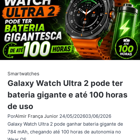
musculação
com
o
Strava
Smartwatches
Galaxy Watch Ultra 2 pode ter
bateria gigante e até 100 horas
de uso
Por
Almir França Junior
24/05/2026
03/06/2026
Galaxy Watch Ultra 2 pode ganhar bateria gigante de
784 mAh, chegando até 100 horas de autonomia no
Wear OS.