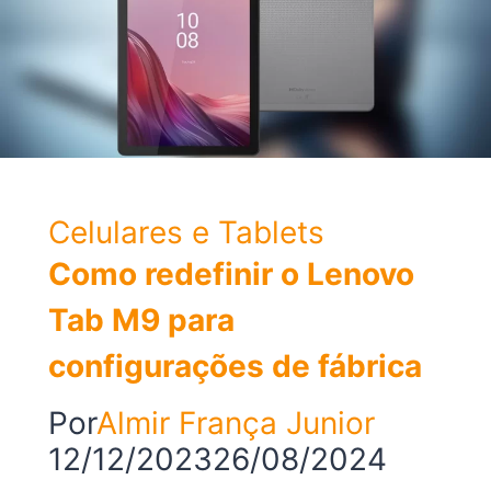
Celulares e Tablets
Como redefinir o Lenovo
Tab M9 para
configurações de fábrica
Por
Almir França Junior
12/12/2023
26/08/2024