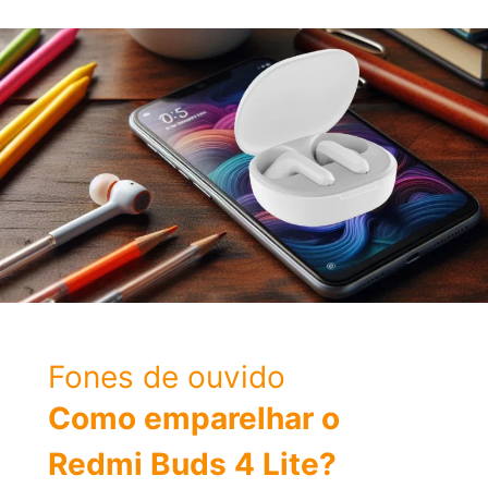
o
Huawei
Watch
GT
4
Fones de ouvido
Como emparelhar o
Redmi Buds 4 Lite?