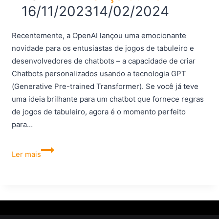
16/11/2023
14/02/2024
Recentemente, a OpenAI lançou uma emocionante
novidade para os entusiastas de jogos de tabuleiro e
desenvolvedores de chatbots – a capacidade de criar
Chatbots personalizados usando a tecnologia GPT
(Generative Pre-trained Transformer). Se você já teve
uma ideia brilhante para um chatbot que fornece regras
de jogos de tabuleiro, agora é o momento perfeito
para…
OpenAI
Ler mais
lança
recurso
de
criação
de