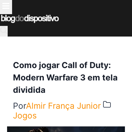
Pular
para
o
Conteúdo
Como jogar Call of Duty:
Modern Warfare 3 em tela
dividida
Por
Almir França Junior
Jogos