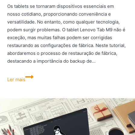
Os tablets se tornaram dispositivos essenciais em
nosso cotidiano, proporcionando conveniência e
versatilidade. No entanto, como qualquer tecnologia,
podem surgir problemas. O tablet Lenovo Tab M9 não é
exceção, mas muitas falhas podem ser corrigidas
restaurando as configurações de fábrica. Neste tutorial,
abordaremos o processo de restauração de fábrica,
destacando a importância do backup de…
Como
Ler mais
redefinir
o
Lenovo
Tab
M9
para
configurações