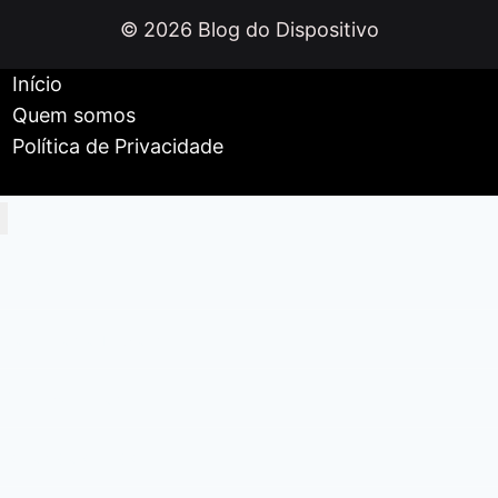
GPTs
© 2026 Blog do Dispositivo
personalizados
Início
Quem somos
Política de Privacidade
Início
Celulares e Tablets
Smartwatches
Fones de ouvido