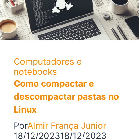
de
fábrica
Computadores e
notebooks
Como compactar e
descompactar pastas no
Linux
Por
Almir França Junior
18/12/2023
18/12/2023