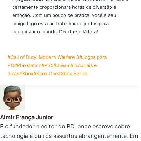
certamente proporcionará horas de diversão e
emoção. Com um pouco de prática, você e seu
amigo logo estarão trabalhando juntos para
conquistar o mundo. Divirta-se lá fora!
Tags
#
Call of Duty: Modern Warfare 3
#
Jogos para
do
PC
#
Playstation
#
PS5
#
Steam
#
Tutoriais e
Post:
dicas
#
Xbox
#
Xbox One
#
Xbox Series
Almir França Junior
É o fundador e editor do BD, onde escreve sobre
tecnologia e outros assuntos abrangentemente. Em