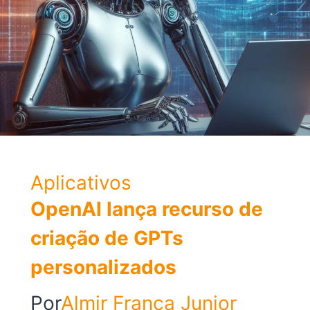
Aplicativos
OpenAI lança recurso de
criação de GPTs
personalizados
Por
Almir França Junior