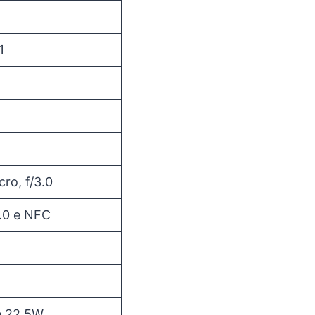
1
ro, f/3.0
6.0 e NFC
e 22,5W