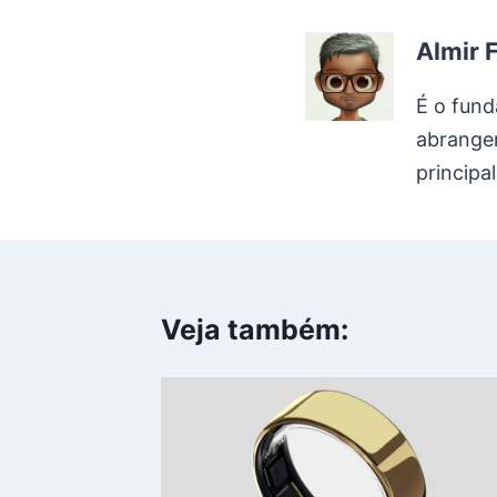
Post:
Almir 
É o fund
abrangen
principa
Veja também: