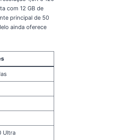
nta com 12 GB de
te principal de 50
elo ainda oferece
es
das
 Ultra