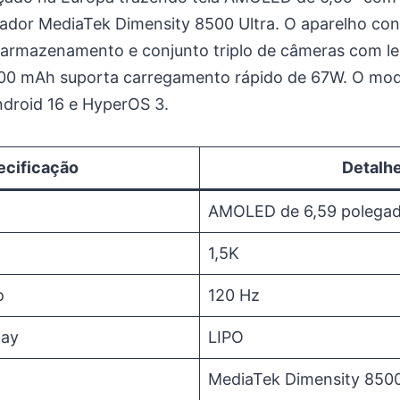
ador MediaTek Dimensity 8500 Ultra. O aparelho co
armazenamento e conjunto triplo de câmeras com len
500 mAh suporta carregamento rápido de 67W. O mod
ndroid 16 e HyperOS 3.
ecificação
Detalh
AMOLED de 6,59 polega
1,5K
o
120 Hz
lay
LIPO
MediaTek Dimensity 8500