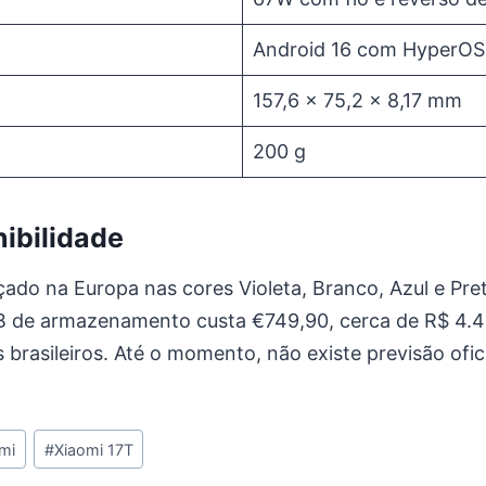
Android 16 com HyperOS
157,6 x 75,2 x 8,17 mm
200 g
nibilidade
çado na Europa nas cores Violeta, Branco, Azul e Pre
 de armazenamento custa €749,90, cerca de R$ 4.
 brasileiros. Até o momento, não existe previsão ofi
mi
#
Xiaomi 17T