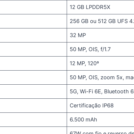
12 GB LPDDR5X
256 GB ou 512 GB UFS 4.
32 MP
50 MP, OIS, f/1.7
12 MP, 120º
50 MP, OIS, zoom 5x, mac
5G, Wi-Fi 6E, Bluetooth 
Certificação IP68
6.500 mAh
67W com fio e reverso d