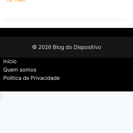
formatar
o
Poco
X5
5G
© 2026 Blog do Dispositivo
Início
Quem somos
Política de Privacidade
Início
Celulares e Tablets