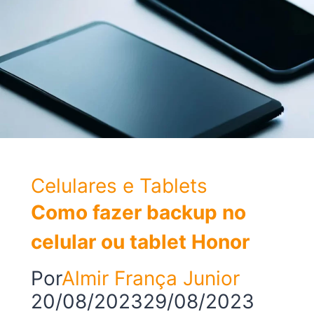
4
Active
para
as
configurações
de
fábrica
Celulares e Tablets
Como fazer backup no
celular ou tablet Honor
Por
Almir França Junior
20/08/2023
29/08/2023