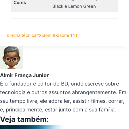
Cores
Black e Lemon Green
Tags
#
Ficha técnica
#
Xiaomi
#
Xiaomi 14T
do
Post:
Almir França Junior
É o fundador e editor do BD, onde escreve sobre
tecnologia e outros assuntos abrangentemente. Em
seu tempo livre, ele adora ler, assistir filmes, correr,
e, principalmente, estar junto com a sua família.
Veja também: