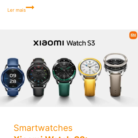
Como
Ler mais
formatar
tablet
Multilaser
Smartwatches