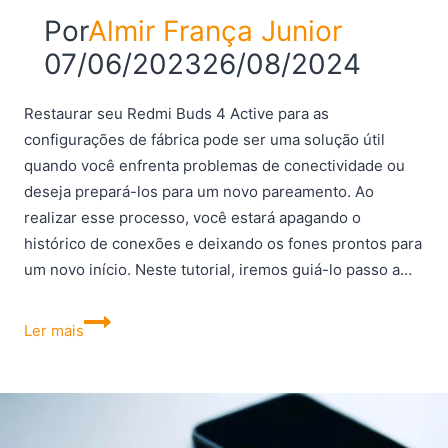
Por
Almir França Junior
07/06/2023
26/08/2024
Restaurar seu Redmi Buds 4 Active para as
configurações de fábrica pode ser uma solução útil
quando você enfrenta problemas de conectividade ou
deseja prepará-los para um novo pareamento. Ao
realizar esse processo, você estará apagando o
histórico de conexões e deixando os fones prontos para
um novo início. Neste tutorial, iremos guiá-lo passo a…
Como
Ler mais
restaurar
o
Redmi
Buds