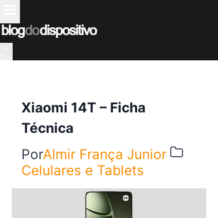
Pular
para
o
Conteúdo
Xiaomi 14T – Ficha
Técnica
Por
Almir França Junior
Celulares e Tablets