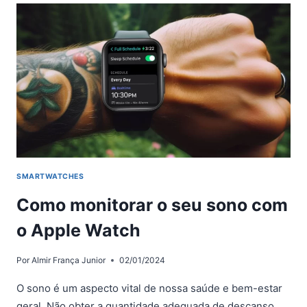
FONES
DE
OUVIDO
BLUETOOTH
NO
APPLE
WATCH
SMARTWATCHES
Como monitorar o seu sono com
o Apple Watch
Por
Almir França Junior
02/01/2024
O sono é um aspecto vital de nossa saúde e bem-estar
geral. Não obter a quantidade adequada de descanso