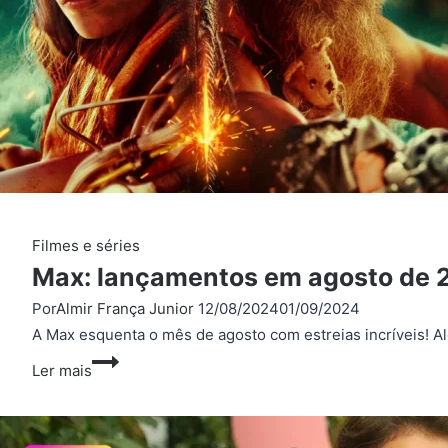
Filmes e séries
Max: lançamentos em agosto de 
Por
Almir França Junior
12/08/2024
01/09/2024
A Max esquenta o mês de agosto com estreias incríveis! Al
Max:
Ler mais
lançamentos
em
agosto