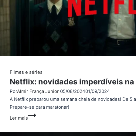
Filmes e séries
Netflix: novidades imperdíveis n
Por
Almir França Junior
05/08/2024
01/09/2024
A Netflix preparou uma semana cheia de novidades! De 5 a 
Prepare-se para maratonar!
Netflix:
Ler mais
novidades
imperdíveis