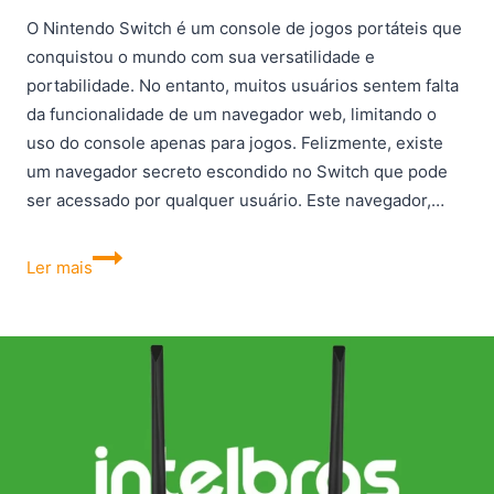
O Nintendo Switch é um console de jogos portáteis que
conquistou o mundo com sua versatilidade e
portabilidade. No entanto, muitos usuários sentem falta
da funcionalidade de um navegador web, limitando o
uso do console apenas para jogos. Felizmente, existe
um navegador secreto escondido no Switch que pode
ser acessado por qualquer usuário. Este navegador,…
Navegador
Ler mais
secreto
do
Nintendo
Switch:
descubra
como
navegar
na