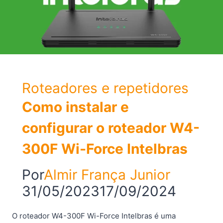
web
em
seu
console
portátil
Roteadores e repetidores
Como instalar e
configurar o roteador W4-
300F Wi-Force Intelbras
Por
Almir França Junior
31/05/2023
17/09/2024
O roteador W4-300F Wi-Force Intelbras é uma