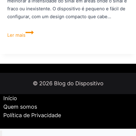
melhorar a intensidade do sinal em áreas onde o sinal é
fraco ou inexistente. O dispositivo é pequeno e fácil de
configurar, com um design compacto que cabe…
Como
Ler mais
configurar
repetidor
Mi
Wi-
Fi
Repeater
© 2026 Blog do Dispositivo
2
Início
Quem somos
Política de Privacidade