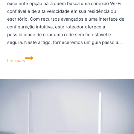
excelente opção para quem busca uma conexão Wi-Fi
confiável e de alta velocidade em sua residência ou
escritório. Com recursos avançados e uma interface de
configuração intuitiva, este roteador oferece a
possibilidade de criar uma rede sem fio estável e
segura. Neste artigo, forneceremos um guia passo a…
Como
Ler mais
instalar
e
configurar
o
roteador
W4-
300F
Wi-
Force