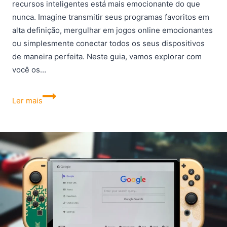
recursos inteligentes está mais emocionante do que
nunca. Imagine transmitir seus programas favoritos em
alta definição, mergulhar em jogos online emocionantes
ou simplesmente conectar todos os seus dispositivos
de maneira perfeita. Neste guia, vamos explorar com
você os…
Os
Ler mais
7
melhores
roteadores
para
comprar
em
2023