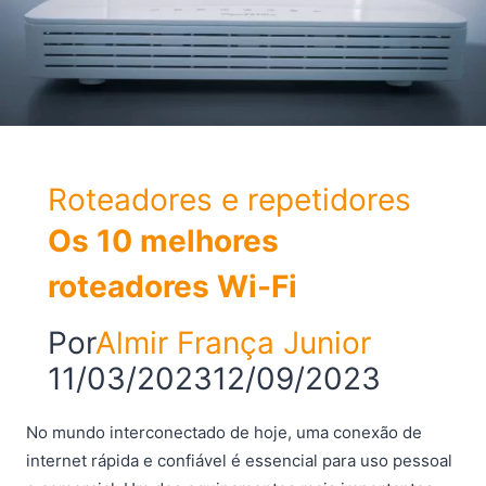
Intelbras
Roteadores e repetidores
Os 10 melhores
roteadores Wi-Fi
Por
Almir França Junior
11/03/2023
12/09/2023
No mundo interconectado de hoje, uma conexão de
internet rápida e confiável é essencial para uso pessoal