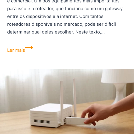
e comercial. Um dos equipamentos mais importantes
para isso é o roteador, que funciona como um gateway
entre os dispositivos e a internet. Com tantos
roteadores disponíveis no mercado, pode ser difícil
determinar qual deles escolher. Neste texto,…
Os
Ler mais
10
melhores
roteadores
Wi-
Fi