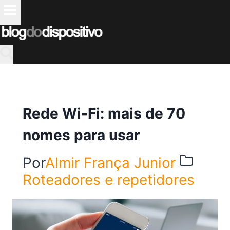
Pular
para
o
Conteúdo
Rede Wi-Fi: mais de 70
nomes para usar
Por
Almir França Junior
Roteadores e repetidores