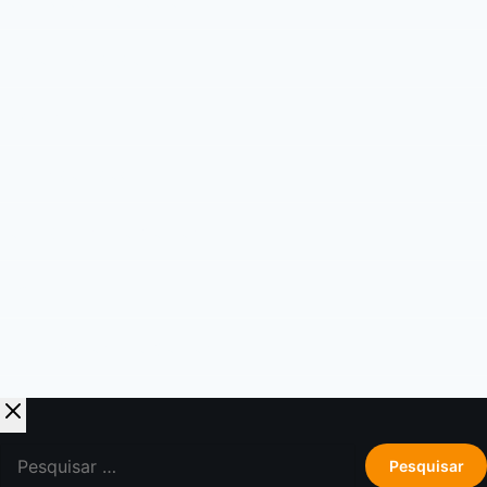
Monitores inteligentes
Sustentabilidade
Drones
Placas de vídeo
Fechaduras inteligentes
SEO
Interruptores inteligentes
Pesquisar