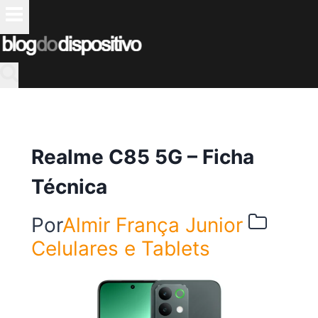
Pular
para
o
Conteúdo
Realme C85 5G – Ficha
Técnica
Por
Almir França Junior
Celulares e Tablets