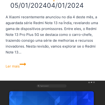
05/01/2024
04/01/2024
A Xiaomi recentemente anunciou no dia 4 deste mês, a
aguardada série Redmi Note 13 na Índia, revelando uma
gama de dispositivos promissores. Entre eles, o Redmi
Note 13 Pro Plus 5G se destaca como o carro-chefe,
trazendo consigo uma série de melhorias e recursos
inovadores. Nesta revisão, vamos explorar se o Redmi
Note 13…
O
Ler mais
Redmi
Note
13
Pro
Plus
5G
é