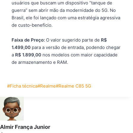
usuários que buscam um dispositivo “tanque de
guerra” sem abrir mão da modernidade do 5G. No
Brasil, ele foi lançado com uma estratégia agressiva
de custo-benefício.
Faixa de Preço:
O valor sugerido parte de
R$
1.499,00
para a versão de entrada, podendo chegar
a
R$ 1.899,00
nos modelos com maior capacidade
de armazenamento e RAM.
Tags
#
Ficha técnica
#
Realme
#
Realme C85 5G
do
Post:
Almir França Junior