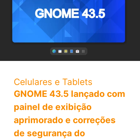
bom?
Confira
todos
os
detalhes
Celulares e Tablets
GNOME 43.5 lançado com
painel de exibição
aprimorado e correções
de segurança do