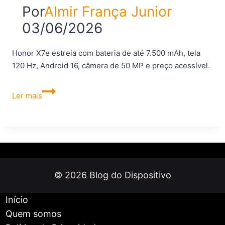
Por
Almir França Junior
03/06/2026
Honor X7e estreia com bateria de até 7.500 mAh, tela
120 Hz, Android 16, câmera de 50 MP e preço acessível.
Novo
Ler mais
Honor
X7e
chega
com
bateria
enorme
© 2026 Blog do Dispositivo
e
tela
Início
de
Quem somos
120