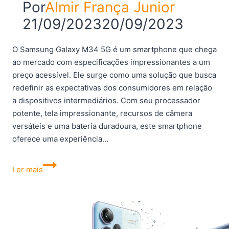
Por
Almir França Junior
21/09/2023
20/09/2023
O Samsung Galaxy M34 5G é um smartphone que chega
ao mercado com especificações impressionantes a um
preço acessível. Ele surge como uma solução que busca
redefinir as expectativas dos consumidores em relação
a dispositivos intermediários. Com seu processador
potente, tela impressionante, recursos de câmera
versáteis e uma bateria duradoura, este smartphone
oferece uma experiência…
Samsung
Ler mais
Galaxy
M34
5G
Review:
análise,