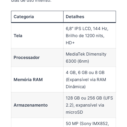
dias de uso intenso.
Categoria
Detalhes
6,8″ IPS LCD, 144 Hz,
Tela
Brilho de 1200 nits,
HD+
MediaTek Dimensity
Processador
6300 (6nm)
4 GB, 6 GB ou 8 GB
Memória RAM
(Expansível via RAM
Dinâmica)
128 GB ou 256 GB (UFS
Armazenamento
2.2), expansível via
microSD
50 MP (Sony IMX852,