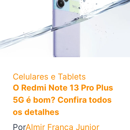
prós
e
contras
Celulares e Tablets
O Redmi Note 13 Pro Plus
5G é bom? Confira todos
os detalhes
Por
Almir França Junior