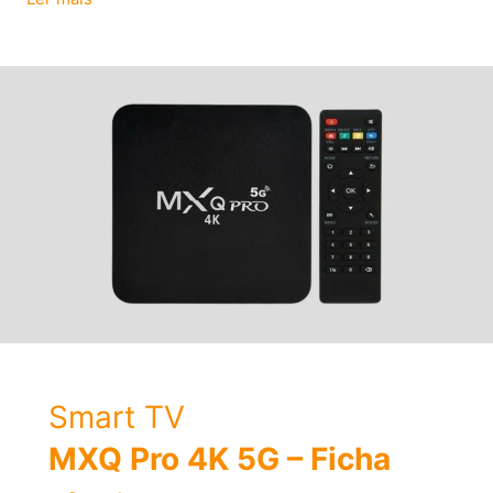
ativar
o
cartão
SIM
em
um
novo
iPhone
Smart TV
MXQ Pro 4K 5G – Ficha