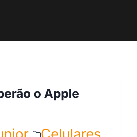
berão o Apple
unior
Celulares