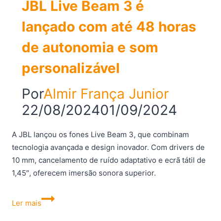
JBL Live Beam 3 é
lançado com até 48 horas
de autonomia e som
personalizável
Por
Almir França Junior
22/08/2024
01/09/2024
A JBL lançou os fones Live Beam 3, que combinam
tecnologia avançada e design inovador. Com drivers de
10 mm, cancelamento de ruído adaptativo e ecrã tátil de
1,45″, oferecem imersão sonora superior.
JBL
Ler mais
Live