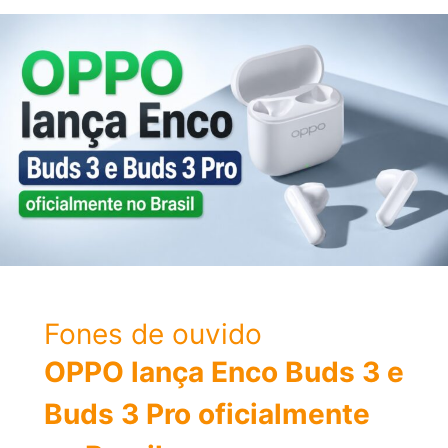
Como
obter
os
Grimórios
e
dominar
o
Maelstrom?
Fones de ouvido
OPPO lança Enco Buds 3 e
Buds 3 Pro oficialmente