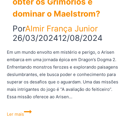
obter os Grimórios e
dominar o Maelstrom?
Por
Almir França Junior
26/03/2024
12/08/2024
Em um mundo envolto em mistério e perigo, o Arisen
embarca em uma jornada épica em Dragon’s Dogma 2.
Enfrentando monstros ferozes e explorando paisagens
deslumbrantes, ele busca poder e conhecimento para
superar os desafios que o aguardam. Uma das missões
mais intrigantes do jogo é “A avaliação do feiticeiro”.
Essa missão oferece ao Arisen…
Dragon’s
Ler mais
Dogma
2: