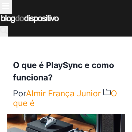
Pular
para
o
Conteúdo
O que é PlaySync e como
funciona?
Por
Almir França Junior
O
que é