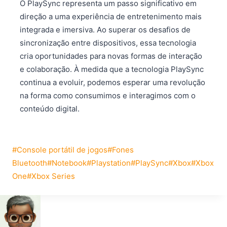
O PlaySync representa um passo significativo em
direção a uma experiência de entretenimento mais
integrada e imersiva. Ao superar os desafios de
sincronização entre dispositivos, essa tecnologia
cria oportunidades para novas formas de interação
e colaboração. À medida que a tecnologia PlaySync
continua a evoluir, podemos esperar uma revolução
na forma como consumimos e interagimos com o
conteúdo digital.
Tags
#
Console portátil de jogos
#
Fones
do
Bluetooth
#
Notebook
#
Playstation
#
PlaySync
#
Xbox
#
Xbox
Post:
One
#
Xbox Series