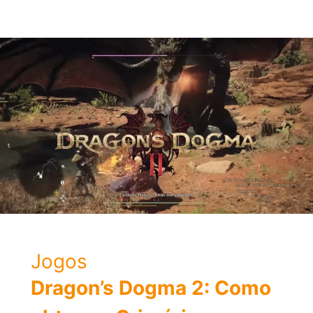
W1
ANC:
fones
com
cancelamento
de
ruído
e
bom
custo-
benefício
Jogos
Dragon’s Dogma 2: Como