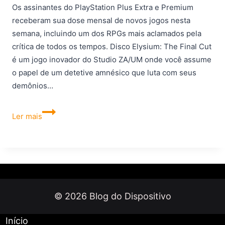
Os assinantes do PlayStation Plus Extra e Premium
receberam sua dose mensal de novos jogos nesta
semana, incluindo um dos RPGs mais aclamados pela
crítica de todos os tempos. Disco Elysium: The Final Cut
é um jogo inovador do Studio ZA/UM onde você assume
o papel de um detetive amnésico que luta com seus
demônios…
Disco
Ler mais
Elysium:
The
Final
Cut
é
o
© 2026 Blog do Dispositivo
destaque
dos
Início