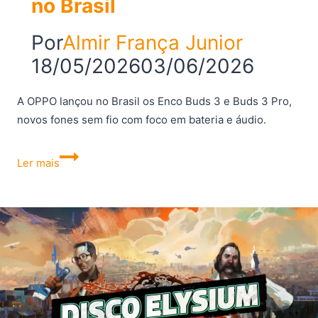
no Brasil
Por
Almir França Junior
18/05/2026
03/06/2026
A OPPO lançou no Brasil os Enco Buds 3 e Buds 3 Pro,
novos fones sem fio com foco em bateria e áudio.
OPPO
Ler mais
lança
Enco
Buds
3
e
Buds
3
Pro