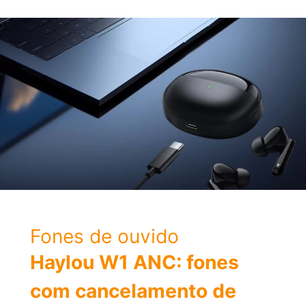
Beam
3
é
lançado
com
até
48
horas
de
autonomia
e
som
personalizável
Fones de ouvido
Haylou W1 ANC: fones
com cancelamento de