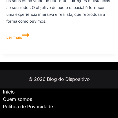
os sons estão vindo de diferentes direções e distâncias
ao seu redor. O objetivo do áudio espacial é fornecer
uma experiência imersiva e realista, que reproduza a
forma como ouvimos…
Áudio
Ler mais
espacial:
o
que
é
e
como
© 2026 Blog do Dispositivo
funciona
Início
Quem somos
Política de Privacidade