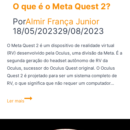
O que é o Meta Quest 2?
Por
Almir França Junior
18/05/2023
29/08/2023
O Meta Quest 2 é um dispositivo de realidade virtual
(RV) desenvolvido pela Oculus, uma divisão da Meta. É a
segunda geração do headset autônomo de RV da
Oculus, sucessor do Oculus Quest original. O Oculus
Quest 2 é projetado para ser um sistema completo de
RV, o que significa que não requer um computador…
O
Ler mais
que
é
o
Meta