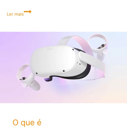
Android:
Ler mais
o
que
é
e
como
funciona
O que é