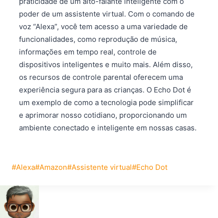
praticidade de um alto-falante inteligente com o
poder de um assistente virtual. Com o comando de
voz “Alexa”, você tem acesso a uma variedade de
funcionalidades, como reprodução de música,
informações em tempo real, controle de
dispositivos inteligentes e muito mais. Além disso,
os recursos de controle parental oferecem uma
experiência segura para as crianças. O Echo Dot é
um exemplo de como a tecnologia pode simplificar
e aprimorar nosso cotidiano, proporcionando um
ambiente conectado e inteligente em nossas casas.
Tags
#
Alexa
#
Amazon
#
Assistente virtual
#
Echo Dot
do
Post: