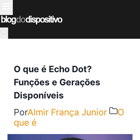
Pular
para
o
Conteúdo
O que é Echo Dot?
Funções e Gerações
Disponíveis
Por
Almir França Junior
O
que é