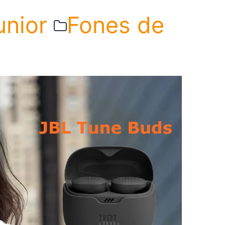
unior
Fones de