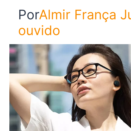
Por
Almir França J
ouvido