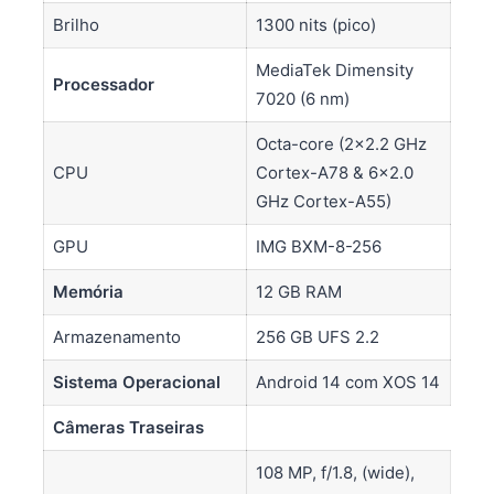
Brilho
1300 nits (pico)
MediaTek Dimensity
Processador
7020 (6 nm)
Octa-core (2×2.2 GHz
CPU
Cortex-A78 & 6×2.0
GHz Cortex-A55)
GPU
IMG BXM-8-256
Memória
12 GB RAM
Armazenamento
256 GB UFS 2.2
Sistema Operacional
Android 14 com XOS 14
Câmeras Traseiras
108 MP, f/1.8, (wide),