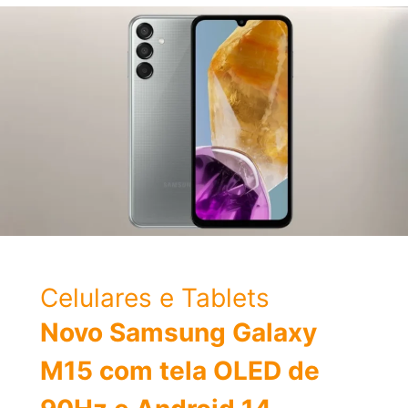
YouTube
em
segundo
plano
no
iPhone
e
Android
Celulares e Tablets
Novo Samsung Galaxy
M15 com tela OLED de