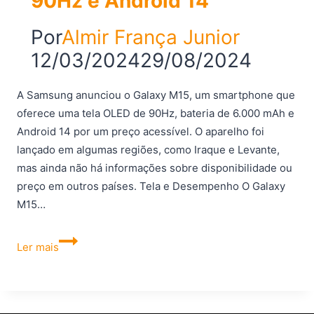
90Hz e Android 14
Por
Almir França Junior
12/03/2024
29/08/2024
A Samsung anunciou o Galaxy M15, um smartphone que
oferece uma tela OLED de 90Hz, bateria de 6.000 mAh e
Android 14 por um preço acessível. O aparelho foi
lançado em algumas regiões, como Iraque e Levante,
mas ainda não há informações sobre disponibilidade ou
preço em outros países. Tela e Desempenho O Galaxy
M15…
Novo
Ler mais
Samsung
Galaxy
M15
com