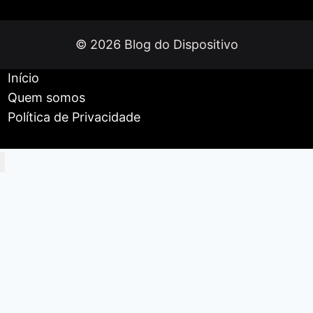
tela
OLED
© 2026 Blog do Dispositivo
de
90Hz
Início
e
Quem somos
Android
Política de Privacidade
14
Início
Celulares e Tablets
Smartwatches
Fones de ouvido