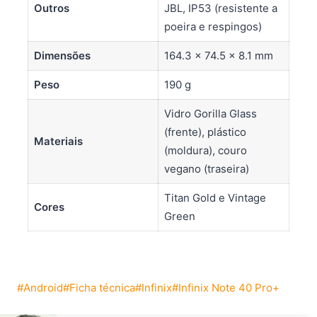
Outros
JBL, IP53 (resistente a
poeira e respingos)
Dimensões
164.3 x 74.5 x 8.1 mm
Peso
190 g
Vidro Gorilla Glass
(frente), plástico
Materiais
(moldura), couro
vegano (traseira)
Titan Gold e Vintage
Cores
Green
Tags
#
Android
#
Ficha técnica
#
Infinix
#
Infinix Note 40 Pro+
do