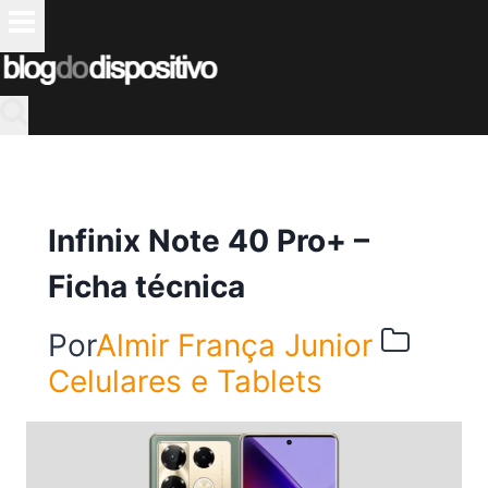
Pular
para
o
Conteúdo
Infinix Note 40 Pro+ –
Ficha técnica
Por
Almir França Junior
Celulares e Tablets