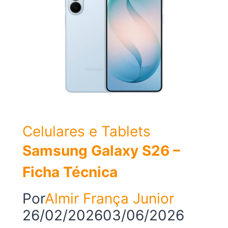
prós
e
contras
Celulares e Tablets
Samsung Galaxy S26 –
Ficha Técnica
Por
Almir França Junior
26/02/2026
03/06/2026