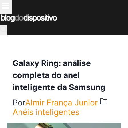
Pular
para
o
Conteúdo
Galaxy Ring: análise
completa do anel
inteligente da Samsung
Por
Almir França Junior
Anéis inteligentes