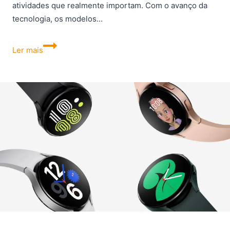
atividades que realmente importam. Com o avanço da
tecnologia, os modelos…
Os
Ler mais
5
Melhores
Robôs
Aspiradores
que
Passa
Pano
de
2024