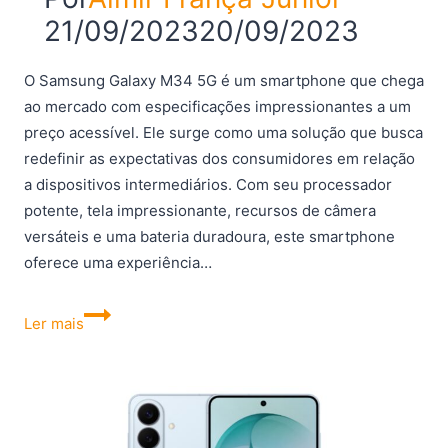
21/09/2023
20/09/2023
O Samsung Galaxy M34 5G é um smartphone que chega
ao mercado com especificações impressionantes a um
preço acessível. Ele surge como uma solução que busca
redefinir as expectativas dos consumidores em relação
a dispositivos intermediários. Com seu processador
potente, tela impressionante, recursos de câmera
versáteis e uma bateria duradoura, este smartphone
oferece uma experiência…
Samsung
Ler mais
Galaxy
M34
5G
Review:
análise,