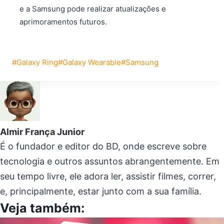
e a Samsung pode realizar atualizações e
aprimoramentos futuros.
Tags
#
Galaxy Ring
#
Galaxy Wearable
#
Samsung
do
Post:
Almir França Junior
É o fundador e editor do BD, onde escreve sobre
tecnologia e outros assuntos abrangentemente. Em
seu tempo livre, ele adora ler, assistir filmes, correr,
e, principalmente, estar junto com a sua família.
Veja também: