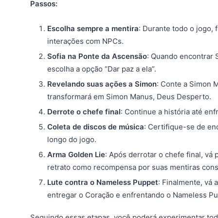
Passos:
Escolha sempre a mentira
: Durante todo o jogo,
interações com NPCs.
Sofia na Ponte da Ascensão
: Quando encontrar 
escolha a opção “Dar paz a ela”.
Revelando suas ações a Simon
: Conte a Simon 
transformará em Simon Manus, Deus Desperto.
Derrote o chefe final
: Continue a história até enf
Coleta de discos de música
: Certifique-se de en
longo do jogo.
Arma Golden Lie
: Após derrotar o chefe final, vá
retrato como recompensa por suas mentiras const
Lute contra o Nameless Puppet
: Finalmente, vá 
entregar o Coração e enfrentando o Nameless Pup
Seguindo essas etapas, você poderá experimentar todo