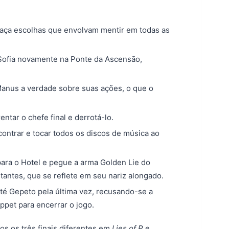
 faça escolhas que envolvam mentir em todas as
Sofia novamente na Ponte da Ascensão,
Manus a verdade sobre suas ações, o que o
rentar o chefe final e derrotá-lo.
contrar e tocar todos os discos de música ao
 para o Hotel e pegue a arma Golden Lie do
antes, que se reflete em seu nariz alongado.
até Gepeto pela última vez, recusando-se a
pet para encerrar o jogo.
s os três finais diferentes em
Lies of P
e