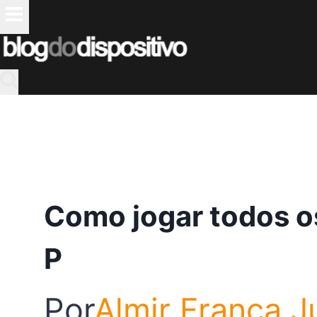
Pular
para
o
Conteúdo
Como jogar todos os
P
Por
Almir França J