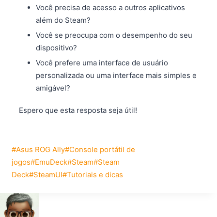
Você precisa de acesso a outros aplicativos
além do Steam?
Você se preocupa com o desempenho do seu
dispositivo?
Você prefere uma interface de usuário
personalizada ou uma interface mais simples e
amigável?
Espero que esta resposta seja útil!
Tags
#
Asus ROG Ally
#
Console portátil de
do
jogos
#
EmuDeck
#
Steam
#
Steam
Post:
Deck
#
SteamUI
#
Tutoriais e dicas