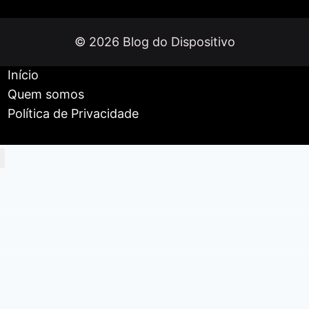
Colmi
P76
© 2026 Blog do Dispositivo
Início
Quem somos
Política de Privacidade
Início
Celulares e Tablets
Smartwatches
Fones de ouvido