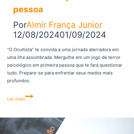
pessoa
Por
Almir França Junior
12/08/2024
01/09/2024
“O Ocultista” te convida a uma jornada aterradora em
uma ilha assombrada. Mergulhe em um jogo de terror
psicológico em primeira pessoa que te fará questionar
tudo. Prepare-se para enfrentar seus medos mais
profundos.
The
Ler mais
Occultist:
novo
game
de