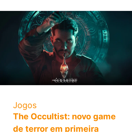
e
usar
o
Discord
no
PS5?
Jogos
The Occultist: novo game
de terror em primeira