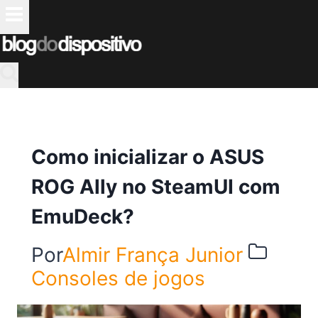
Pular
para
o
Conteúdo
Como inicializar o ASUS
ROG Ally no SteamUI com
EmuDeck?
Por
Almir França Junior
Consoles de jogos