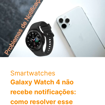
terror
em
primeira
pessoa
Smartwatches
Galaxy Watch 4 não
recebe notificações:
como resolver esse