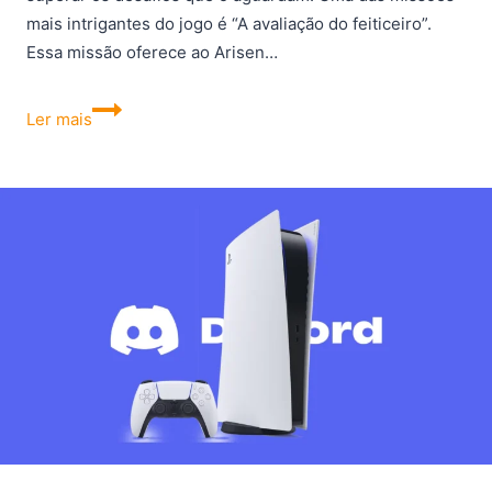
mais intrigantes do jogo é “A avaliação do feiticeiro”.
Essa missão oferece ao Arisen…
Dragon’s
Ler mais
Dogma
2:
Como
obter
os
Grimórios
e
dominar
o
Maelstrom?