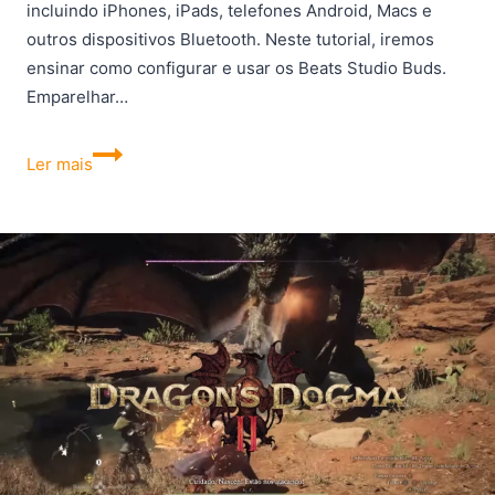
incluindo iPhones, iPads, telefones Android, Macs e
outros dispositivos Bluetooth. Neste tutorial, iremos
ensinar como configurar e usar os Beats Studio Buds.
Emparelhar…
Como
Ler mais
emparelhar
os
fones
de
ouvido
Beats
Studio
Buds