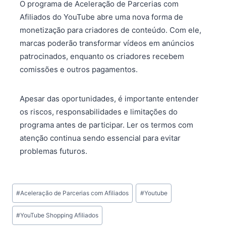
O programa de Aceleração de Parcerias com
Afiliados do YouTube abre uma nova forma de
monetização para criadores de conteúdo. Com ele,
marcas poderão transformar vídeos em anúncios
patrocinados, enquanto os criadores recebem
comissões e outros pagamentos.
Apesar das oportunidades, é importante entender
os riscos, responsabilidades e limitações do
programa antes de participar. Ler os termos com
atenção continua sendo essencial para evitar
problemas futuros.
Tags
#
Aceleração de Parcerias com Afiliados
#
Youtube
do
Post:
#
YouTube Shopping Afiliados