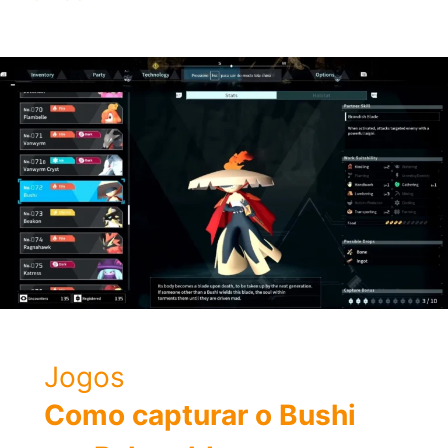
configurar
Mi
TV
Box
S?
Jogos
Como capturar o Bushi