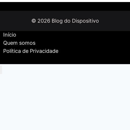
em
Palworld
© 2026 Blog do Dispositivo
Início
Quem somos
Política de Privacidade
Início
Celulares e Tablets
Smartwatches