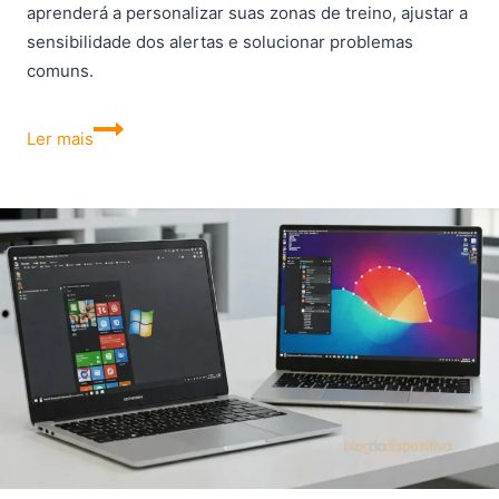
aprenderá a personalizar suas zonas de treino, ajustar a
sensibilidade dos alertas e solucionar problemas
comuns.
Como
Ler mais
configurar
alerta
de
frequência
cardíaca
no
Galaxy
Watch
Active
2