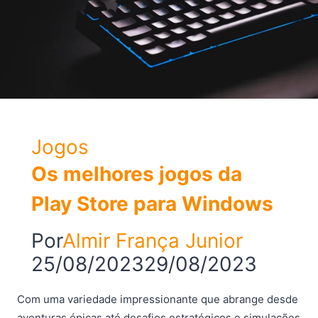
Chefe
e
Limpezas
Umbrais
Jogos
Os melhores jogos da
Play Store para Windows
Por
Almir França Junior
25/08/2023
29/08/2023
Com uma variedade impressionante que abrange desde
aventuras épicas até desafios estratégicos e simulações