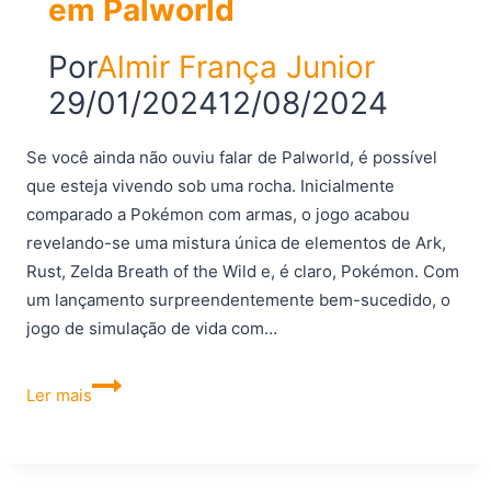
em Palworld
Por
Almir França Junior
29/01/2024
12/08/2024
Se você ainda não ouviu falar de Palworld, é possível
que esteja vivendo sob uma rocha. Inicialmente
comparado a Pokémon com armas, o jogo acabou
revelando-se uma mistura única de elementos de Ark,
Rust, Zelda Breath of the Wild e, é claro, Pokémon. Com
um lançamento surpreendentemente bem-sucedido, o
jogo de simulação de vida com…
Como
Ler mais
capturar
o
Bushi