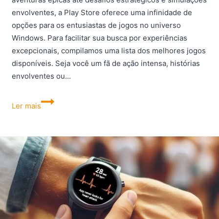
envolventes, a Play Store oferece uma infinidade de
opções para os entusiastas de jogos no universo
Windows. Para facilitar sua busca por experiências
excepcionais, compilamos uma lista dos melhores jogos
disponíveis. Seja você um fã de ação intensa, histórias
envolventes ou…
Os
Ler mais
melhores
jogos
da
Play
Store
para
Windows