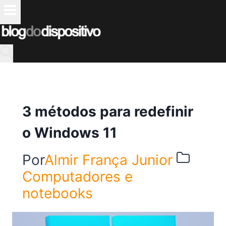
Pular
para
o
Conteúdo
3 métodos para redefinir
o Windows 11
Por
Almir França Junior
Computadores e
notebooks