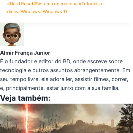
Tags
#
Hard Reset
#
Sistema operacional
#
Tutoriais e
do
dicas
#
Windows
#
Windows 11
Post:
Almir França Junior
É o fundador e editor do BD, onde escreve sobre
tecnologia e outros assuntos abrangentemente. Em
seu tempo livre, ele adora ler, assistir filmes, correr,
e, principalmente, estar junto com a sua família.
Veja também: